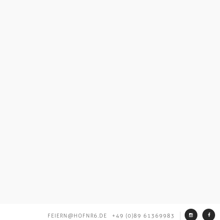
FEIERN@HOFNR6.DE
+49 (0)89 61369983