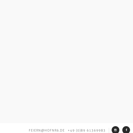
FEIERN@HOFNR6.DE
+49 (0)89 61369983