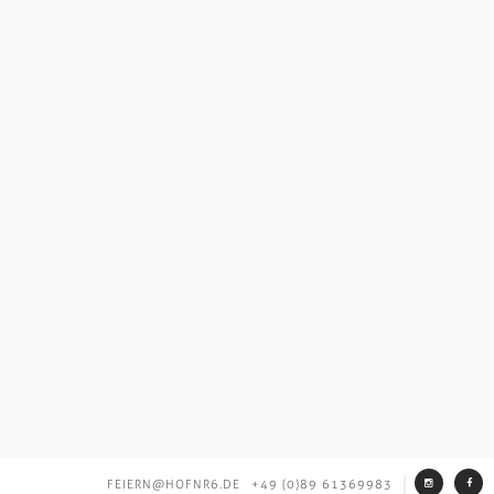
FEIERN@HOFNR6.DE
+49 (0)89 61369983