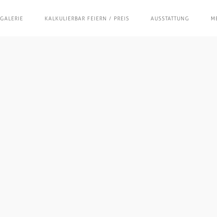
Cookie Consent mit Real Cookie Banner
GALERIE
KALKULIERBAR FEIERN / PREIS
AUSSTATTUNG
M